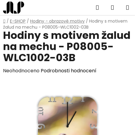
Přejít
Hledat
NÁKUP
na
obsah
KOŠÍK
Domů
/
E-SHOP
/
Hodiny - obrazové motivy
/
Hodiny s motivem
žalud na mechu - P08005-WLC1002-03B
Hodiny s motivem žalud
na mechu - P08005-
WLC1002-03B
Průměrné
Neohodnoceno
Podrobnosti hodnocení
hodnocení
produktu
je
0,0
z
5
hvězdiček.