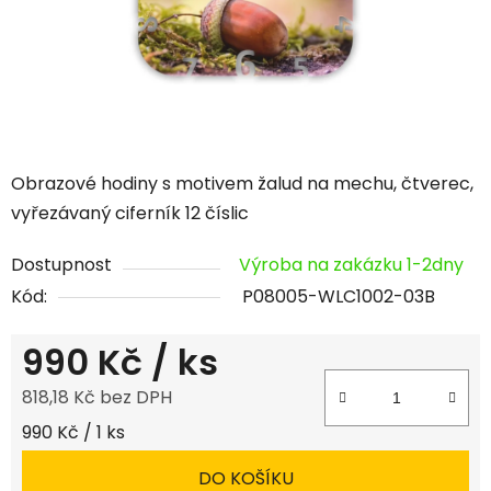
Obrazové hodiny s motivem žalud na mechu, čtverec,
vyřezávaný ciferník 12 číslic
Dostupnost
Výroba na zakázku 1-2dny
Kód:
P08005-WLC1002-03B
990 Kč
/ ks
818,18 Kč bez DPH
Měrná cena:
990 Kč / 1 ks
DO KOŠÍKU