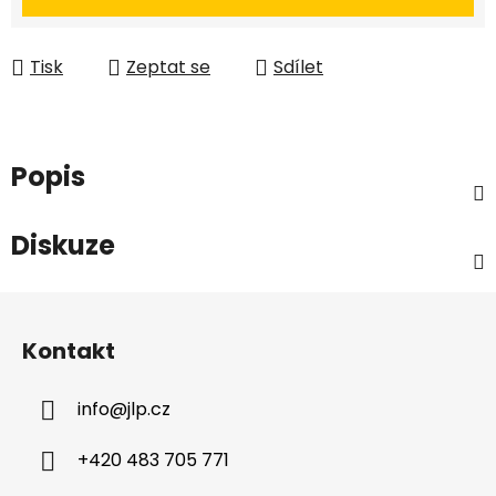
Tisk
Zeptat se
Sdílet
Popis
Diskuze
Z
á
Kontakt
p
a
info
@
jlp.cz
t
í
+420 483 705 771