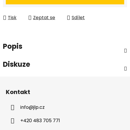
Tisk
Zeptat se
Sdílet
Popis
Diskuze
Z
á
Kontakt
p
a
info
@
jlp.cz
t
í
+420 483 705 771