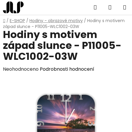
Přejít
Hledat
NÁKUP
na
obsah
KOŠÍK
Domů
/
E-SHOP
/
Hodiny - obrazové motivy
/
Hodiny s motivem
západ slunce - P11005-WLC1002-03W
Hodiny s motivem
západ slunce - P11005-
WLC1002-03W
Průměrné
Neohodnoceno
Podrobnosti hodnocení
hodnocení
produktu
je
0,0
z
5
hvězdiček.