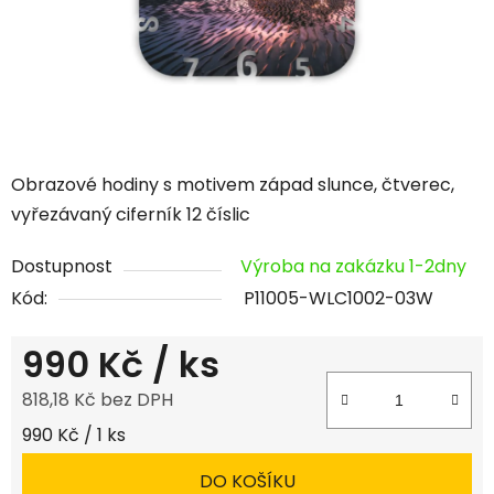
Obrazové hodiny s motivem západ slunce, čtverec,
vyřezávaný ciferník 12 číslic
Dostupnost
Výroba na zakázku 1-2dny
Kód:
P11005-WLC1002-03W
990 Kč
/ ks
818,18 Kč bez DPH
Měrná cena:
990 Kč / 1 ks
DO KOŠÍKU