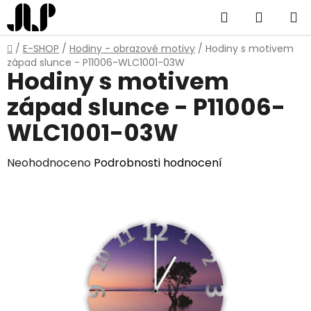
Přejít
Hledat
NÁKUP
na
obsah
KOŠÍK
Domů
/
E-SHOP
/
Hodiny - obrazové motivy
/
Hodiny s motivem
západ slunce - P11006-WLC1001-03W
Hodiny s motivem
západ slunce - P11006-
WLC1001-03W
Průměrné
Neohodnoceno
Podrobnosti hodnocení
hodnocení
produktu
je
0,0
z
5
hvězdiček.