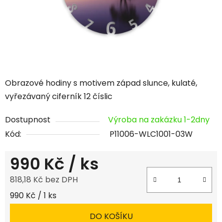
Obrazové hodiny s motivem západ slunce, kulaté,
vyřezávaný ciferník 12 číslic
Dostupnost
Výroba na zakázku 1-2dny
Kód:
P11006-WLC1001-03W
990 Kč
/ ks
818,18 Kč bez DPH
Měrná cena:
990 Kč / 1 ks
DO KOŠÍKU