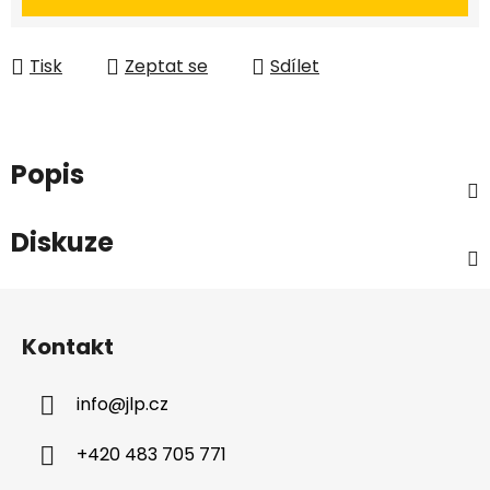
Tisk
Zeptat se
Sdílet
Popis
Diskuze
Z
á
Kontakt
p
a
info
@
jlp.cz
t
í
+420 483 705 771