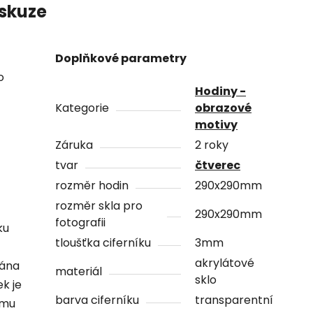
skuze
Doplňkové parametry
o
Hodiny -
Kategorie
obrazové
motivy
Záruka
2 roky
tvar
čtverec
rozměr hodin
290x290mm
rozměr skla pro
290x290mm
fotografii
ku
tloušťka ciferníku
3mm
akrylátové
vána
materiál
sklo
ek je
barva ciferníku
transparentní
ámu