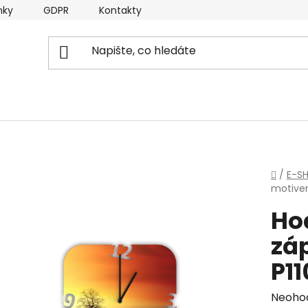
nky
GDPR
Kontakty
Domů
/
E-S
motive
Ho
zá
P1
Průmě
Neoho