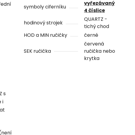
vyřezávaný
řední
symboly ciferníku
4 číslice
QUARTZ -
hodinový strojek
tichý chod
HOD a MIN ručičky
černé
červená
SEK ručička
ručička nebo
krytka
Z s
 i
hat
(není