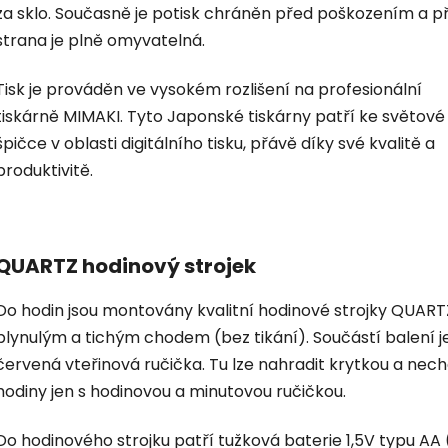
za sklo. Současně je potisk chráněn před poškozením a p
strana je plně omyvatelná.
Tisk je prováděn ve vysokém rozlišení na profesionální
tiskárně MIMAKI. Tyto Japonské tiskárny patří ke světové
špičce v oblasti digitálního tisku, přávě díky své kvalitě a
produktivitě.
QUARTZ hodinový strojek
Do hodin jsou montovány kvalitní hodinové strojky QUART
plynulým a tichým chodem (bez tikání). Součástí balení je
červená vteřinová ručička. Tu lze nahradit krytkou a nec
hodiny jen s hodinovou a minutovou ručičkou.
Do hodinového strojku patří tužková baterie 1,5V typu AA 