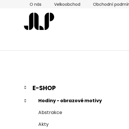
Přejít
O nás
Velkoobchod
Obchodní podmí
na
obsah
P
K
Přeskočit
E-SHOP
a
kategorie
o
t
s
Hodiny - obrazové motivy
e
t
g
Abstrakce
r
o
a
r
Akty
i