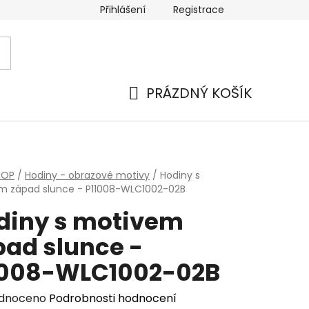
Přihlášení
Registrace
PRÁZDNÝ KOŠÍK
NÁKUPNÍ
KOŠÍK
HOP
/
Hodiny - obrazové motivy
/
Hodiny s
m západ slunce - P11008-WLC1002-02B
diny s motivem
pad slunce -
1008-WLC1002-02B
rné
dnoceno
Podrobnosti hodnocení