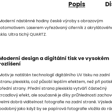
Popis
Di
Moderní nástěnné hodiny české výroby s obrazovým
fotomotivem. Laserem vyřezávaný ciferník z akrylátovéh
skla. Ultra tichý QUARTZ.
Moderní design a digitální tisk ve vysokém
rozlišení
Motiv je natištěn technologií digitálního UV tisku na zadní
stranu plexiskla, což působí lepším efektem, než při potis
přední strany. Přední strana plexiskla vytváří částečný
zrcadlový efekt, ale současně je díky průhlednosti zacho
velmi dobrá viditelnost fotografie na zadní straně. Výsled
podobný jako když by se papírová fotografie vložila do r