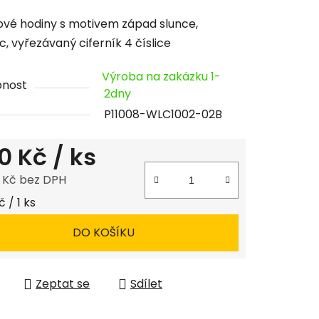
cení
vé hodiny s motivem západ slunce,
tu
c, vyřezávaný ciferník 4 číslice
Výroba na zakázku 1-
pnost
2dny
P11008-WLC1002-02B
ček.
0 Kč
/ ks
8 Kč bez DPH
 cena:
 / 1 ks
DO KOŠÍKU
Zeptat se
Sdílet