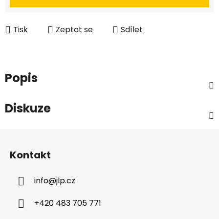
Tisk
Zeptat se
Sdílet
Popis
Diskuze
Z
á
Kontakt
p
a
info
@
jlp.cz
t
í
+420 483 705 771