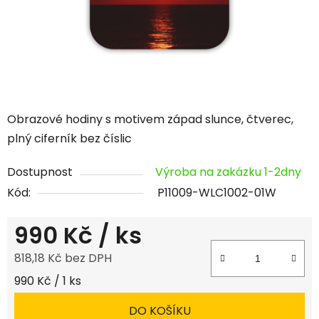
Obrazové hodiny s motivem západ slunce, čtverec,
plný ciferník bez číslic
Dostupnost
Výroba na zakázku 1-2dny
Kód:
P11009-WLC1002-01W
990 Kč
/ ks
818,18 Kč bez DPH
Měrná cena:
990 Kč / 1 ks
DO KOŠÍKU