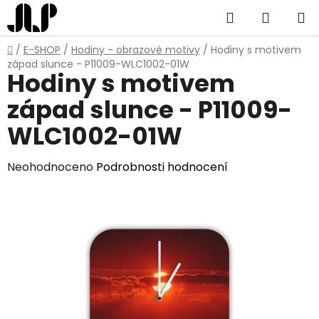
Přejít
Hledat
NÁKUP
na
obsah
KOŠÍK
Domů
/
E-SHOP
/
Hodiny - obrazové motivy
/
Hodiny s motivem
západ slunce - P11009-WLC1002-01W
Hodiny s motivem
západ slunce - P11009-
WLC1002-01W
Průměrné
Neohodnoceno
Podrobnosti hodnocení
hodnocení
produktu
je
0,0
z
5
hvězdiček.