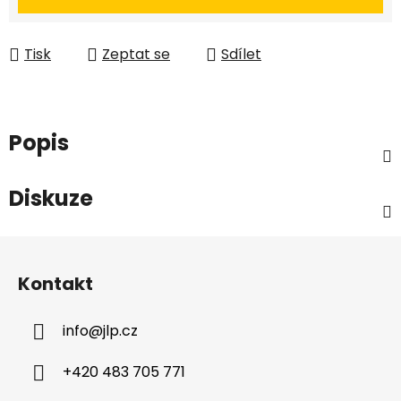
Tisk
Zeptat se
Sdílet
Popis
Diskuze
Z
á
Kontakt
p
a
info
@
jlp.cz
t
í
+420 483 705 771