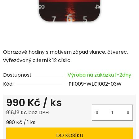
Obrazové hodiny s motivem západ slunce, čtverec,
vyřezávaný ciferník 12 číslic
Dostupnost
Výroba na zakázku 1-2dny
Kód:
P11009-WLC1002-03W
990 Kč
/ ks
818,18 Kč bez DPH
Měrná cena:
990 Kč / 1 ks
DO KOŠÍKU