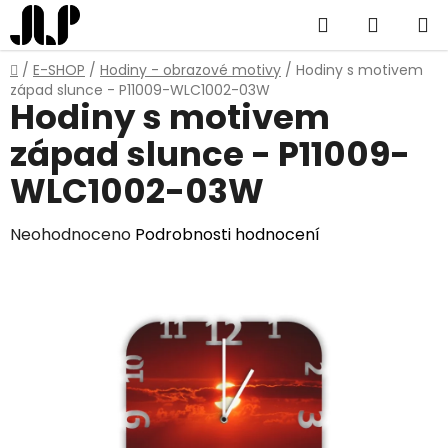
Přejít
Hledat
NÁKUP
na
obsah
KOŠÍK
Domů
/
E-SHOP
/
Hodiny - obrazové motivy
/
Hodiny s motivem
západ slunce - P11009-WLC1002-03W
Hodiny s motivem
západ slunce - P11009-
WLC1002-03W
Průměrné
Neohodnoceno
Podrobnosti hodnocení
hodnocení
produktu
je
0,0
z
5
hvězdiček.