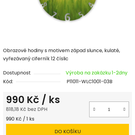
Obrazové hodiny s motivem západ slunce, kulaté,
vyřezávaný ciferník 12 číslic
Dostupnost
Výroba na zakázku 1-2dny
Kód:
P11011-WLC1001-03B
990 Kč
/ ks
818,18 Kč bez DPH
Měrná cena:
990 Kč / 1 ks
DO KOŠÍKU