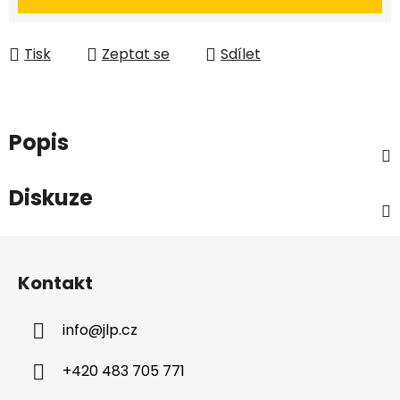
Tisk
Zeptat se
Sdílet
Popis
Diskuze
Z
á
Kontakt
p
a
info
@
jlp.cz
t
í
+420 483 705 771