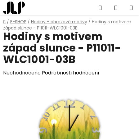
Přejít
Hledat
NÁKUP
na
obsah
KOŠÍK
Domů
/
E-SHOP
/
Hodiny - obrazové motivy
/
Hodiny s motivem
západ slunce - P11011-WLC1001-03B
Hodiny s motivem
západ slunce - P11011-
WLC1001-03B
Průměrné
Neohodnoceno
Podrobnosti hodnocení
hodnocení
produktu
je
0,0
z
5
hvězdiček.