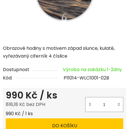
Obrazové hodiny s motivem západ slunce, kulaté,
vyřezávaný ciferník 4 číslice
Dostupnost
Výroba na zakázku 1-2dny
Kód:
P11014-WLC1001-02B
990 Kč
/ ks
818,18 Kč bez DPH
Měrná cena:
990 Kč / 1 ks
DO KOŠÍKU