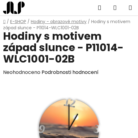
Přejít
Hledat
NÁKUP
na
obsah
KOŠÍK
Domů
/
E-SHOP
/
Hodiny - obrazové motivy
/
Hodiny s motivem
západ slunce - P11014-WLC1001-02B
Hodiny s motivem
západ slunce - P11014-
WLC1001-02B
Průměrné
Neohodnoceno
Podrobnosti hodnocení
hodnocení
produktu
je
0,0
z
5
hvězdiček.