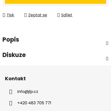
Tisk
Zeptat se
Sdílet
Popis
Diskuze
Z
á
Kontakt
p
a
info
@
jlp.cz
t
í
+420 483 705 771