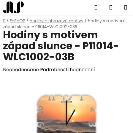
Přejít
Hledat
NÁKUP
na
obsah
KOŠÍK
Domů
/
E-SHOP
/
Hodiny - obrazové motivy
/
Hodiny s motivem
západ slunce - P11014-WLC1002-03B
Hodiny s motivem
západ slunce - P11014-
WLC1002-03B
Průměrné
Neohodnoceno
Podrobnosti hodnocení
hodnocení
produktu
je
0,0
z
5
hvězdiček.