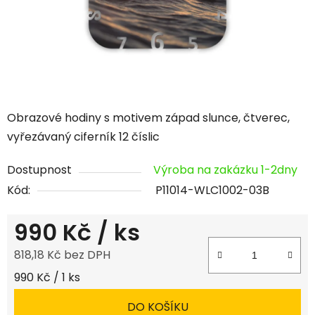
Obrazové hodiny s motivem západ slunce, čtverec,
vyřezávaný ciferník 12 číslic
Dostupnost
Výroba na zakázku 1-2dny
Kód:
P11014-WLC1002-03B
990 Kč
/ ks
818,18 Kč bez DPH
Měrná cena:
990 Kč / 1 ks
DO KOŠÍKU