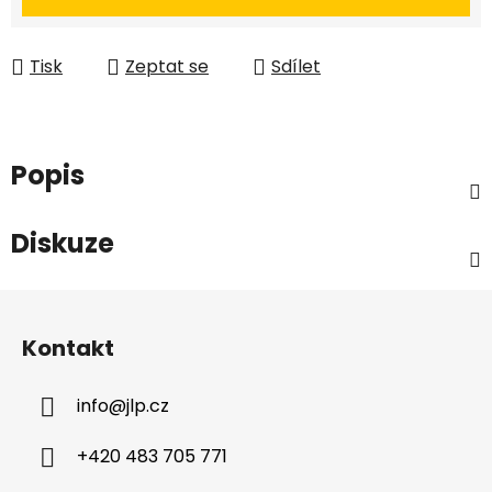
Tisk
Zeptat se
Sdílet
Popis
Diskuze
Z
á
Kontakt
p
a
info
@
jlp.cz
t
í
+420 483 705 771