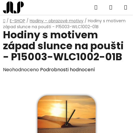
Přejít
Hledat
NÁKUP
na
obsah
KOŠÍK
Domů
/
E-SHOP
/
Hodiny - obrazové motivy
/
Hodiny s motivem
západ slunce na poušti - P15003-WLC1002-01B
Hodiny s motivem
západ slunce na poušti
- P15003-WLC1002-01B
Průměrné
Neohodnoceno
Podrobnosti hodnocení
hodnocení
produktu
je
0,0
z
5
hvězdiček.