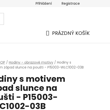
Přihlášení
Registrace
PRÁZDNÝ KOŠÍK
NÁKUPNÍ
KOŠÍK
HOP
/
Hodiny - obrazové motivy
/
Hodiny s
m západ slunce na poušti - P15003-WLC1002-03B
diny s motivem
pad slunce na
ušti - P15003-
C1002-03B