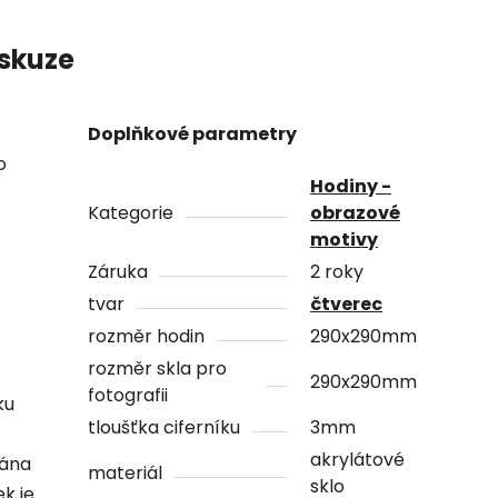
skuze
Doplňkové parametry
o
Hodiny -
Kategorie
obrazové
motivy
Záruka
2 roky
tvar
čtverec
rozměr hodin
290x290mm
rozměr skla pro
290x290mm
fotografii
ku
tloušťka ciferníku
3mm
akrylátové
vána
materiál
sklo
ek je