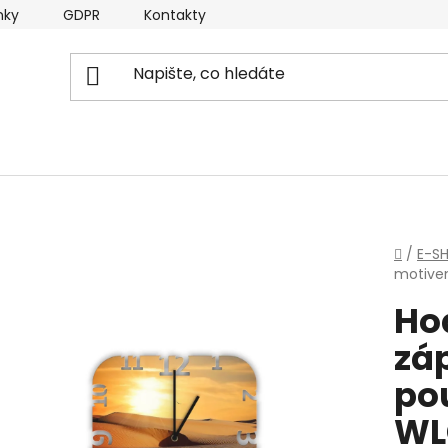
nky
GDPR
Kontakty
Domů
/
E-S
motive
Ho
zá
po
WL