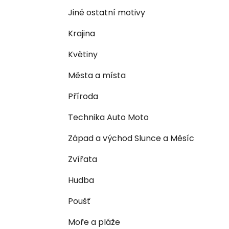
n
e
n
Jiné ostatní motivy
í
Krajina
p
a
Květiny
n
Města a místa
e
l
Příroda
Technika Auto Moto
Západ a východ Slunce a Měsíc
Zvířata
Hudba
Poušť
Moře a pláže