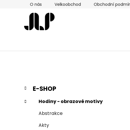
Přejít
O nás
Velkoobchod
Obchodní podmí
na
obsah
P
K
Přeskočit
E-SHOP
a
kategorie
o
t
s
Hodiny - obrazové motivy
e
t
g
Abstrakce
r
o
a
r
Akty
i