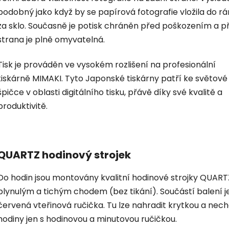
podobný jako když by se papírová fotografie vložila do r
za sklo. Současně je potisk chráněn před poškozením a p
strana je plně omyvatelná.
Tisk je prováděn ve vysokém rozlišení na profesionální
tiskárně MIMAKI. Tyto Japonské tiskárny patří ke světové
špičce v oblasti digitálního tisku, přávě díky své kvalitě a
produktivitě.
QUARTZ hodinový strojek
Do hodin jsou montovány kvalitní hodinové strojky QUART
plynulým a tichým chodem (bez tikání). Součástí balení je
červená vteřinová ručička. Tu lze nahradit krytkou a nec
hodiny jen s hodinovou a minutovou ručičkou.