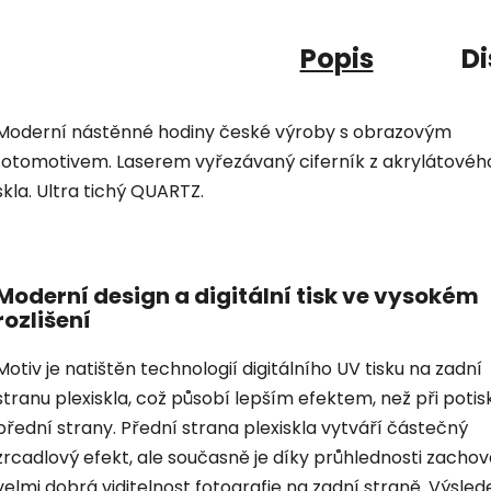
Popis
Di
Moderní nástěnné hodiny české výroby s obrazovým
fotomotivem. Laserem vyřezávaný ciferník z akrylátovéh
skla. Ultra tichý QUARTZ.
Moderní design a digitální tisk ve vysokém
rozlišení
Motiv je natištěn technologií digitálního UV tisku na zadní
stranu plexiskla, což působí lepším efektem, než při potis
přední strany. Přední strana plexiskla vytváří částečný
zrcadlový efekt, ale současně je díky průhlednosti zacho
velmi dobrá viditelnost fotografie na zadní straně. Výsled