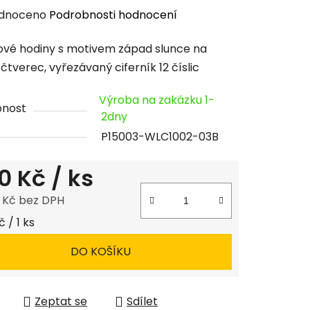
rné
dnoceno
Podrobnosti hodnocení
cení
vé hodiny s motivem západ slunce na
tu
 čtverec, vyřezávaný ciferník 12 číslic
Výroba na zakázku 1-
pnost
2dny
P15003-WLC1002-03B
ček.
0 Kč
/ ks
8 Kč bez DPH
 cena:
 / 1 ks
DO KOŠÍKU
Zeptat se
Sdílet