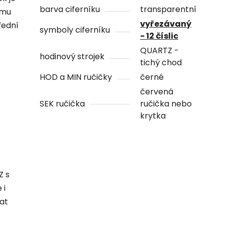
barva ciferníku
transparentní
ámu
vyřezávaný
řední
symboly ciferníku
- 12 číslic
QUARTZ -
hodinový strojek
tichý chod
HOD a MIN ručičky
černé
červená
SEK ručička
ručička nebo
krytka
Z s
 i
hat