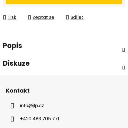
Tisk
Zeptat se
Sdílet
Popis
Diskuze
Z
á
Kontakt
p
a
info
@
jlp.cz
t
í
+420 483 705 771