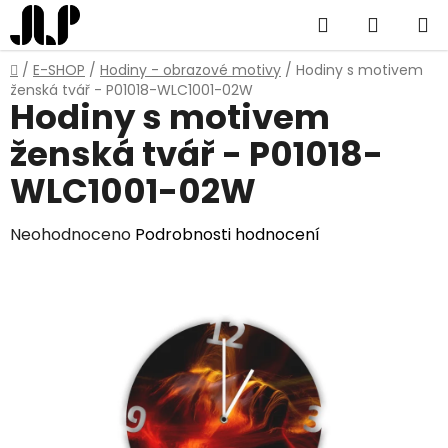
Přejít
Hledat
NÁKUP
na
obsah
KOŠÍK
Domů
/
E-SHOP
/
Hodiny - obrazové motivy
/
Hodiny s motivem
ženská tvář - P01018-WLC1001-02W
Hodiny s motivem
ženská tvář - P01018-
WLC1001-02W
Průměrné
Neohodnoceno
Podrobnosti hodnocení
hodnocení
produktu
je
0,0
z
5
hvězdiček.