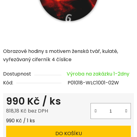
Obrazové hodiny s motivem ženská tvář, kulaté,
vyřezávaný ciferník 4 číslice
Dostupnost
Výroba na zakázku 1-2dny
Kód:
P01018-WLC1001-02W
990 Kč
/ ks
818,18 Kč bez DPH
Měrná cena:
990 Kč / 1 ks
DO KOŠÍKU