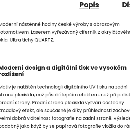
Popis
Di
Moderní nástěnné hodiny české výroby s obrazovým
fotomotivem. Laserem vyřezávaný ciferník z akrylátovéh
skla. Ultra tichý QUARTZ.
Moderní design a digitální tisk ve vysokém
rozlišení
Motiv je natištěn technologií digitálního UV tisku na zadní
stranu plexiskla, což působí lepším efektem, než při potis
přední strany. Přední strana plexiskla vytváří částečný
zrcadlový efekt, ale současně je díky průhlednosti zacho
velmi dobrá viditelnost fotografie na zadní straně. Výsled
podobný jako když by se papírová fotografie vložila do r