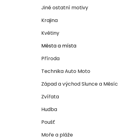
n
e
n
Jiné ostatní motivy
í
Krajina
p
a
Květiny
n
Města a místa
e
l
Příroda
Technika Auto Moto
Západ a východ Slunce a Měsíc
Zvířata
Hudba
Poušť
Moře a pláže