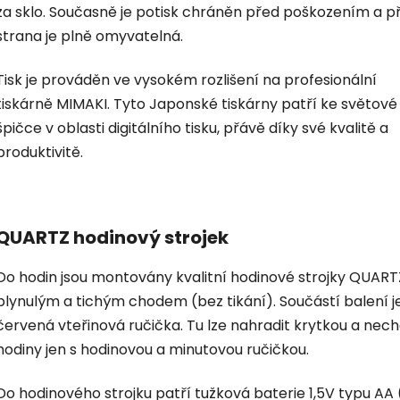
za sklo. Současně je potisk chráněn před poškozením a p
strana je plně omyvatelná.
Tisk je prováděn ve vysokém rozlišení na profesionální
tiskárně MIMAKI. Tyto Japonské tiskárny patří ke světové
špičce v oblasti digitálního tisku, přávě díky své kvalitě a
produktivitě.
QUARTZ hodinový strojek
Do hodin jsou montovány kvalitní hodinové strojky QUART
plynulým a tichým chodem (bez tikání). Součástí balení je
červená vteřinová ručička. Tu lze nahradit krytkou a nec
hodiny jen s hodinovou a minutovou ručičkou.
Do hodinového strojku patří tužková baterie 1,5V typu AA 