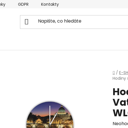
nky
GDPR
Kontakty
Domů
/
E-S
Hodiny
Ho
Va
WL
Průmě
Neoho