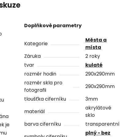
skuze
Doplňkové parametry
o
Města a
Kategorie
místa
Záruka
2 roky
tvar
kulaté
rozměr hodin
290x290mm
rozměr skla pro
290x290mm
fotografii
tloušťka ciferníku
3mm
ku
akrylátové
materiál
sklo
vána
barva ciferníku
transparentní
ek je
ámu
plný - bez
symboly ciferníku