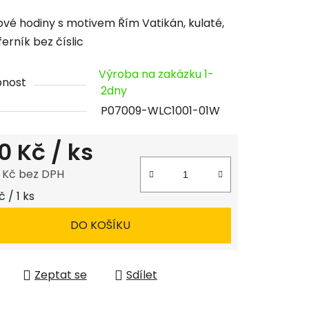
cení
vé hodiny s motivem Řím Vatikán, kulaté,
tu
ferník bez číslic
Výroba na zakázku 1-
pnost
2dny
P07009-WLC1001-01W
ček.
0 Kč
/ ks
8 Kč bez DPH
 cena:
 / 1 ks
DO KOŠÍKU
Zeptat se
Sdílet