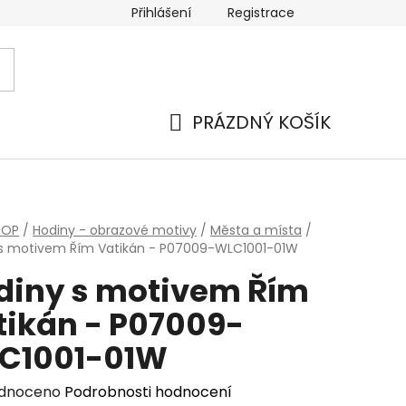
Přihlášení
Registrace
PRÁZDNÝ KOŠÍK
NÁKUPNÍ
KOŠÍK
HOP
/
Hodiny - obrazové motivy
/
Města a místa
/
 s motivem Řím Vatikán - P07009-WLC1001-01W
diny s motivem Řím
tikán - P07009-
C1001-01W
rné
dnoceno
Podrobnosti hodnocení