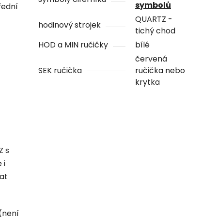
symbolů
řední
QUARTZ -
hodinový strojek
tichý chod
HOD a MIN ručičky
bílé
červená
SEK ručička
ručička nebo
krytka
Z s
 i
hat
(není